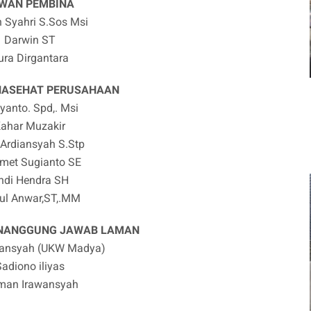
WAN PEMBINA
n Syahri S.Sos Msi
Darwin ST
ura Dirgantara
NASEHAT PERUSAHAAN
iyanto. Spd,. Msi
ahar Muzakir
 Ardiansyah S.Stp
met Sugianto SE
ndi Hendra SH
rul Anwar,ST,.MM
ENANGGUNG JAWAB LAMAN
wansyah (UKW Madya)
adiono iliyas
rman Irawansyah