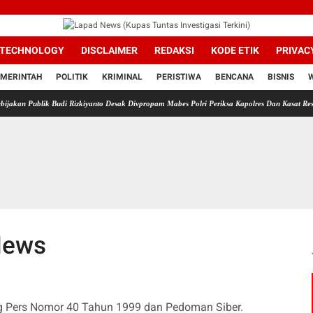
TECHNOLOGY
DISCLAIMER
REDAKSI
KODE ETIK
PRIVAC
MERINTAH
POLITIK
KRIMINAL
PERISTIWA
BENCANA
BISNIS
blik Budi Rizkiyanto Desak Divpropam Mabes Polri Periksa Kapolres Dan Kasat Reskrim Pol
News
g Pers Nomor 40 Tahun 1999 dan Pedoman Siber.