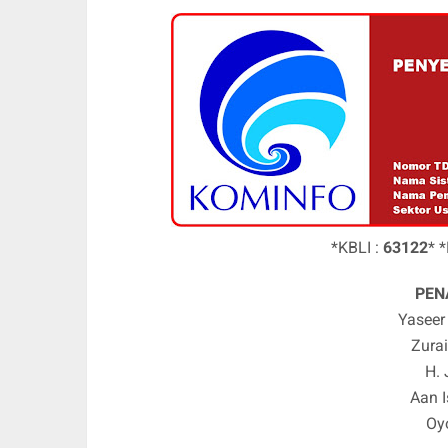
*KBLI :
63122
* 
PEN
Yaseer 
Zurai
H. 
Aan I
Oy