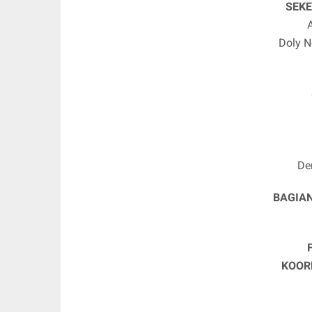
SEKE
Doly N
De
BAGIA
KOOR