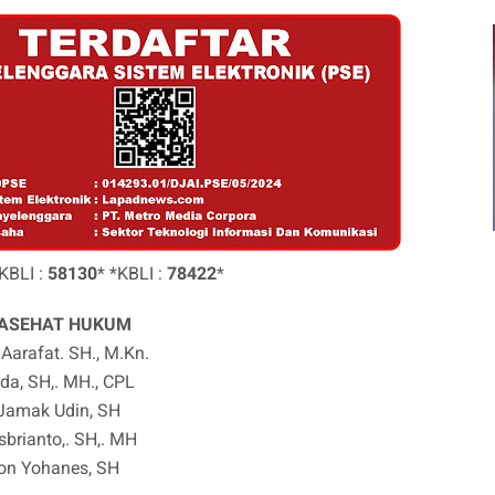
*KBLI :
58130
* *KBLI :
78422
*
ASEHAT HUKUM
Aarafat. SH., M.Kn.
da, SH,. MH., CPL
Jamak Udin, SH
sbrianto,. SH,. MH
on Yohanes, SH