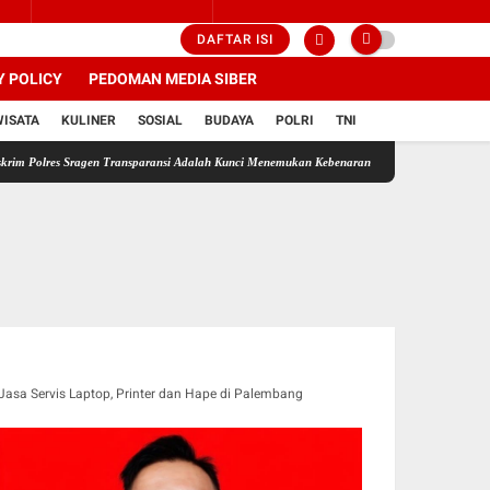
DAFTAR ISI
Y POLICY
PEDOMAN MEDIA SIBER
WISATA
KULINER
SOSIAL
BUDAYA
POLRI
TNI
res Sragen Transparansi Adalah Kunci Menemukan Kebenaran
Wujud Nyata Polri Presisi! 
Jasa Servis Laptop, Printer dan Hape di Palembang