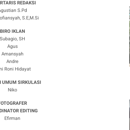
RTARIS REDAKSI
Agustian S.Pd
ofiansyah, S.E,M.Si
BIRO IKLAN
Subagio, SH
Agus
Amansyah
Andre
ni Roni Hidayat
N UMUM SIRKULASI
Niko
FOTOGRAFER
DINATOR EDITING
Efirman