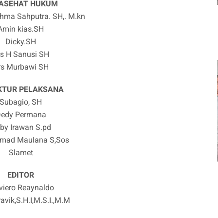
ASEHAT HUKUM
ahma Sahputra. SH,. M.kn
Amin kias.SH
Dicky.SH
s H Sanusi SH
rs Murbawi SH
KTUR PELAKSANA
Subagio, SH
edy Permana
by Irawan S.pd
ad Maulana S,Sos
Slamet
EDITOR
viero Reaynaldo
avik,S.H.I,M.S.I.,M.M