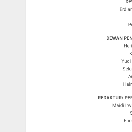
DE
Erdia
P
DEWAN PE
Her
K
Yudi
Sela
A
Hai
REDAKTUR/ P
Maidi Ir
S
Efi