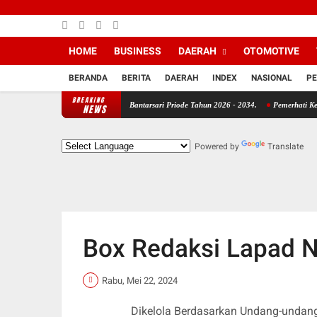
HOME
BUSINESS
DAERAH
OTOMOTIVE
BERANDA
BERITA
DAERAH
INDEX
NASIONAL
PE
BREAKING
bagai Calon Kepala Desa Bantarsari Priode Tahun 2026 - 2034.
Pemerhati Kebijakan Pu
NEWS
Powered by
Translate
Box Redaksi Lapad 
Rabu, Mei 22, 2024
Dikelola Berdasarkan Undang-undan