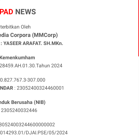
PAD
NEWS
iterbitkan Oleh
edia Corpora (MMCorp)
: YASEER ARAFAT. SH.MKn.
.Kemenkumham
28459.AH.01.30.Tahun 2024
0.827.767.3-307.000
ANDAR
: 23052400324460001
nduk Berusaha (NIB)
: 2305240032446
230524003244600000002
 014293.01/DJAI.PSE/05/2024