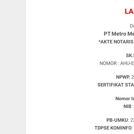
LA
D
PT Metro M
*AKTE NOTARIS 
SK
NOMOR : AHU-0
NPWP.
2
SERTIFIKAT ST
Nomor I
NIB
PB-UMKU
: 
TDPSE KOMINFO
: