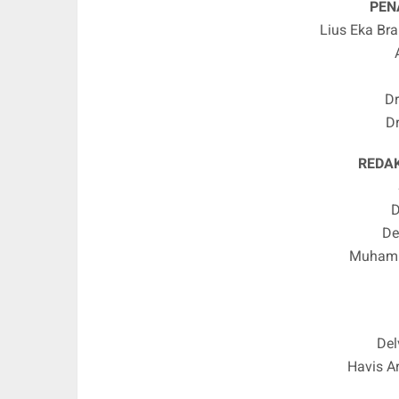
PEN
Lius Eka Br
Dr
D
REDA
D
De
Muhamm
Del
Havis Ar