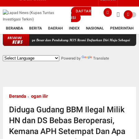
DAFTAR
ISI
BERANDA
BERITA
DAERAH
INDEX
NASIONAL
PEMERINTAH
BREAKING
Keluarga Besar dan Pendukung MJS Resmi Daftarkan Diri Maju Sebagai Calon Kepala Desa Ba
NEWS
Powered by
Translate
Beranda
ogan ilir
Diduga Gudang BBM Ilegal Milik
HN dan DS Bebas Beroperasi,
Kemana APH Setempat Dan Apa