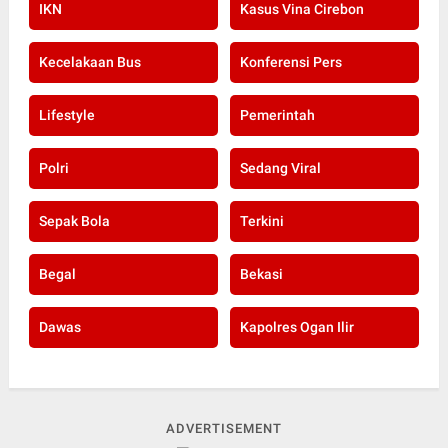
IKN
Kasus Vina Cirebon
Kecelakaan Bus
Konferensi Pers
Lifestyle
Pemerintah
Polri
Sedang Viral
Sepak Bola
Terkini
Begal
Bekasi
Dawas
Kapolres Ogan Ilir
ADVERTISEMENT