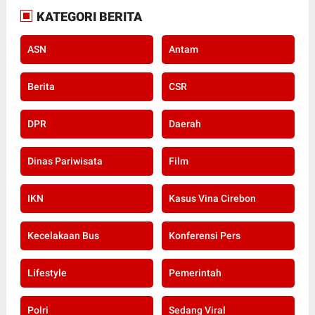
KATEGORI BERITA
ASN
Antam
Berita
CSR
DPR
Daerah
Dinas Pariwisata
Film
IKN
Kasus Vina Cirebon
Kecelakaan Bus
Konferensi Pers
Lifestyle
Pemerintah
Polri
Sedang Viral