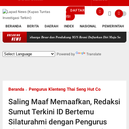
DAFTAR
ISI
BERANDA
BERITA
DAERAH
INDEX
NASIONAL
PEMERINTAH
BREAKING
mpingi Keluarga Besar dan Pendukung MJS Resmi Daftarkan Diri Maju Sebagai Calon Kepala
NEWS
Powered by
Translate
Beranda
Pengurus Klenteng Thai Seng Hut Co
Saling Maaf Memaafkan, Redaksi
Sumut Terkini ID Bertemu
Silaturahmi dengan Pengurus