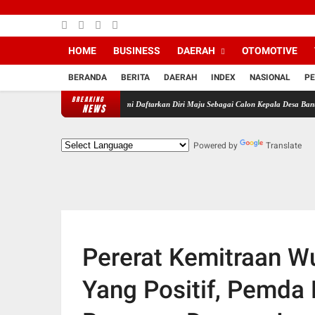
HOME
BUSINESS
DAERAH
OTOMOTIVE
BERANDA
BERITA
DAERAH
INDEX
NASIONAL
PE
BREAKING
dan Pendukung MJS Resmi Daftarkan Diri Maju Sebagai Calon Kepala Desa Bantarsari Priod
NEWS
Powered by
Translate
Pererat Kemitraan W
Yang Positif, Pemda