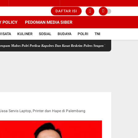
DAFTAR ISI
Y POLICY
PEDOMAN MEDIA SIBER
WISATA
KULINER
SOSIAL
BUDAYA
POLRI
TNI
s Polri Periksa Kapolres Dan Kasat Reskrim Polres Sragen Transparansi Adalah Kunci Mene
Jasa Servis Laptop, Printer dan Hape di Palembang