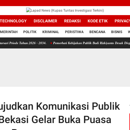
TECHNOLOGY
DISCLAIMER
REDAKSI
KODE ETIK
PRIVAC
MERINTAH
POLITIK
KRIMINAL
PERISTIWA
BENCANA
BISNIS
e Tahun 2026 - 2034.
Pemerhati Kebijakan Publik Budi Rizkiyanto Desak Divpropam Mabe
ujudkan Komunikasi Publik
 Bekasi Gelar Buka Puasa