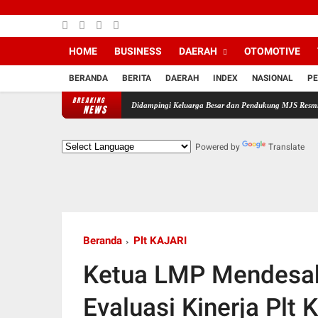
HOME
BUSINESS
DAERAH
OTOMOTIVE
BERANDA
BERITA
DAERAH
INDEX
NASIONAL
PE
BREAKING
Didampingi Keluarga Besar dan Pendukung MJS Resmi Daftarkan Diri
NEWS
Powered by
Translate
Beranda
Plt KAJARI
Ketua LMP Mendesa
Evaluasi Kinerja Plt