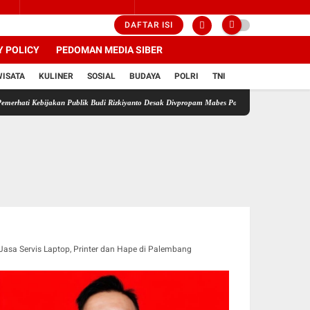
DAFTAR ISI
Y POLICY
PEDOMAN MEDIA SIBER
WISATA
KULINER
SOSIAL
BUDAYA
POLRI
TNI
jakan Publik Budi Rizkiyanto Desak Divpropam Mabes Polri Periksa Kapolres Dan Kasat Res
Jasa Servis Laptop, Printer dan Hape di Palembang