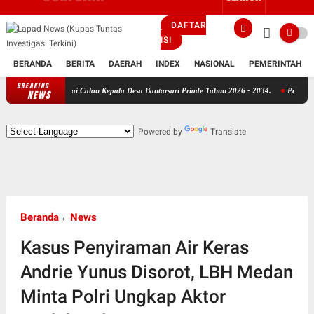
DAFTAR
ISI
BERANDA
BERITA
DAERAH
INDEX
NASIONAL
PEMERINTAH
BREAKING
aju Sebagai Calon Kepala Desa Bantarsari Priode Tahun 2026 - 2034.
Pemerhati Kebija
NEWS
Powered by
Translate
Beranda
News
Kasus Penyiraman Air Keras
Andrie Yunus Disorot, LBH Medan
Minta Polri Ungkap Aktor