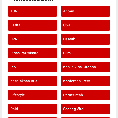
ASN
Antam
Berita
CSR
DPR
Daerah
Dinas Pariwisata
Film
IKN
Kasus Vina Cirebon
Kecelakaan Bus
Konferensi Pers
Lifestyle
Pemerintah
Polri
Sedang Viral