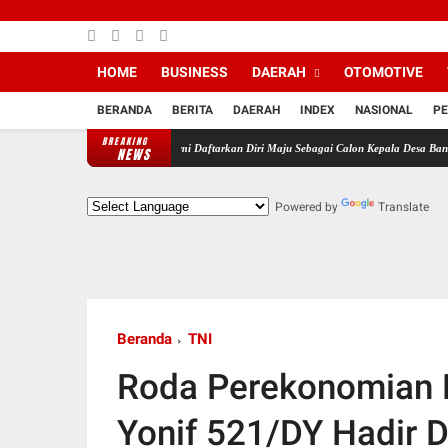
HOME
BUSINESS
DAERAH
OTOMOTIVE
BERANDA
BERITA
DAERAH
INDEX
NASIONAL
PE
BREAKING
n Pendukung MJS Resmi Daftarkan Diri Maju Sebagai Calon Kepala Desa Bantarsari Priode T
NEWS
Powered by
Translate
Beranda
TNI
Roda Perekonomian P
Yonif 521/DY Hadir 