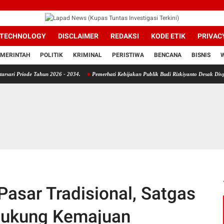
TECHNOLOGY
DISCLAIMER
REDAKSI
KODE ETIK
PRIVAC
MERINTAH
POLITIK
KRIMINAL
PERISTIWA
BENCANA
BISNIS
ahun 2026 - 2034.
Pemerhati Kebijakan Publik Budi Rizkiyanto Desak Divpropam Mabes 
asar Tradisional, Satgas
Dukung Kemajuan