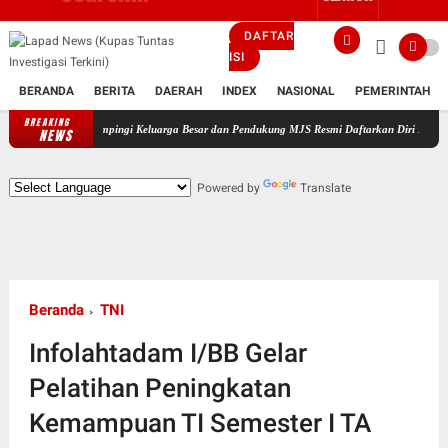
DAFTAR
ISI
BERANDA
BERITA
DAERAH
INDEX
NASIONAL
PEMERINTAH
BREAKING
Didampingi Keluarga Besar dan Pendukung MJS Resmi Daftarkan Diri Maju Sebagai Ca
NEWS
Powered by
Translate
Beranda
TNI
Infolahtadam I/BB Gelar
Pelatihan Peningkatan
Kemampuan TI Semester I TA