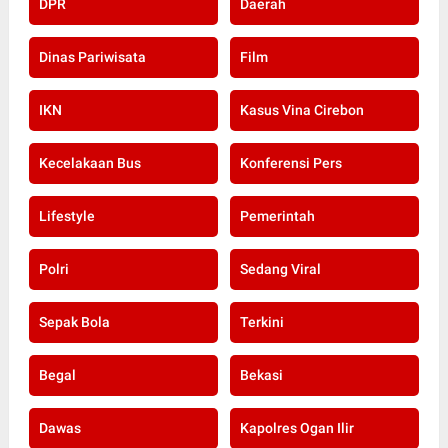
DPR
Daerah
Dinas Pariwisata
Film
IKN
Kasus Vina Cirebon
Kecelakaan Bus
Konferensi Pers
Lifestyle
Pemerintah
Polri
Sedang Viral
Sepak Bola
Terkini
Begal
Bekasi
Dawas
Kapolres Ogan Ilir