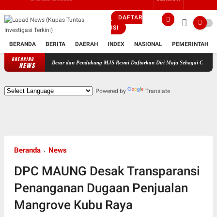
DAFTAR
ISI
BERANDA
BERITA
DAERAH
INDEX
NASIONAL
PEMERINTAH
BREAKING
Keluarga Besar dan Pendukung MJS Resmi Daftarkan Diri Maju Sebagai Calon Kepala Desa B
NEWS
Powered by
Translate
Beranda
News
DPC MAUNG Desak Transparansi
Penanganan Dugaan Penjualan
Mangrove Kubu Raya