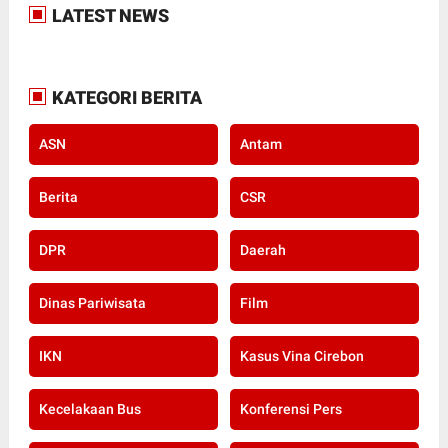
LATEST NEWS
KATEGORI BERITA
ASN
Antam
Berita
CSR
DPR
Daerah
Dinas Pariwisata
Film
IKN
Kasus Vina Cirebon
Kecelakaan Bus
Konferensi Pers