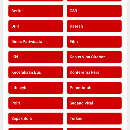
Berita
CSR
DPR
Daerah
Dinas Pariwisata
Film
IKN
Kasus Vina Cirebon
Kecelakaan Bus
Konferensi Pers
Lifestyle
Pemerintah
Polri
Sedang Viral
Sepak Bola
Terkini