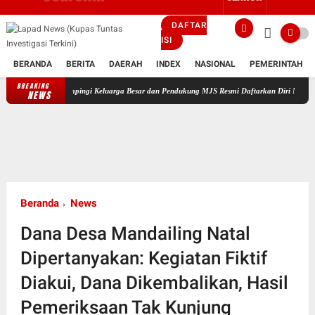
DAFTAR
ISI
BERANDA
BERITA
DAERAH
INDEX
NASIONAL
PEMERINTAH
BREAKING
Didampingi Keluarga Besar dan Pendukung MJS Resmi Daftarkan Diri Maju Sebagai Calon
NEWS
Beranda
News
Dana Desa Mandailing Natal
Dipertanyakan: Kegiatan Fiktif
Diakui, Dana Dikembalikan, Hasil
Pemeriksaan Tak Kunjung