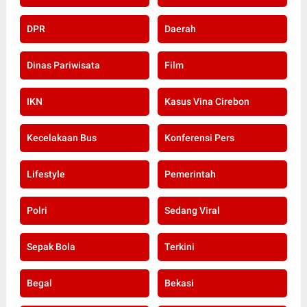
DPR
Daerah
Dinas Pariwisata
Film
IKN
Kasus Vina Cirebon
Kecelakaan Bus
Konferensi Pers
Lifestyle
Pemerintah
Polri
Sedang Viral
Sepak Bola
Terkini
Begal
Bekasi