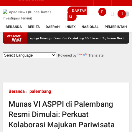
DAFTAR
ISI
BERANDA
BERITA
DAERAH
INDEX
NASIONAL
PEMERINTAH
BREAKING
Didampingi Keluarga Besar dan Pendukung MJS Resmi Daftarkan Diri Maju Sebagai Cal
NEWS
Powered by
Translate
Beranda
palembang
Munas VI ASPPI di Palembang
Resmi Dimulai: Perkuat
Kolaborasi Majukan Pariwisata