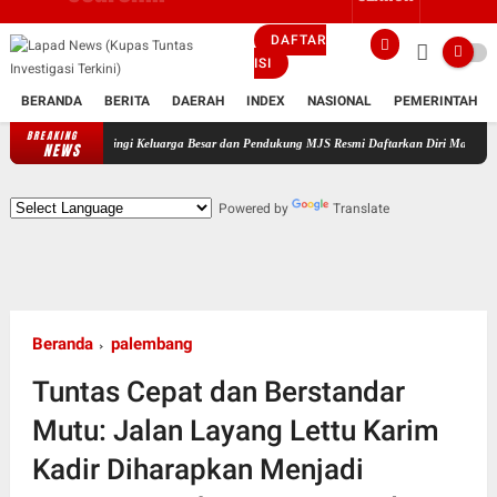
DAFTAR
ISI
BERANDA
BERITA
DAERAH
INDEX
NASIONAL
PEMERINTAH
BREAKING
dampingi Keluarga Besar dan Pendukung MJS Resmi Daftarkan Diri Maju Sebagai Calon Kepa
NEWS
Powered by
Translate
Beranda
palembang
Tuntas Cepat dan Berstandar
Mutu: Jalan Layang Lettu Karim
Kadir Diharapkan Menjadi