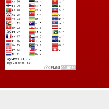
© Copyright 2022 -
Lapad News (Kupas Tuntas Investigasi Terkini)