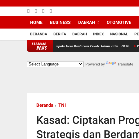
HOME
BUSINESS
DAERAH
OTOMOTIVE
BERANDA
BERITA
DAERAH
INDEX
NASIONAL
PE
BREAKING
aju Sebagai Calon Kepala Desa Bantarsari Priode Tahun 2026 - 2034.
Pemerhati Kebija
NEWS
Powered by
Translate
Beranda
TNI
Kasad: Ciptakan Pro
Strategis dan Berda