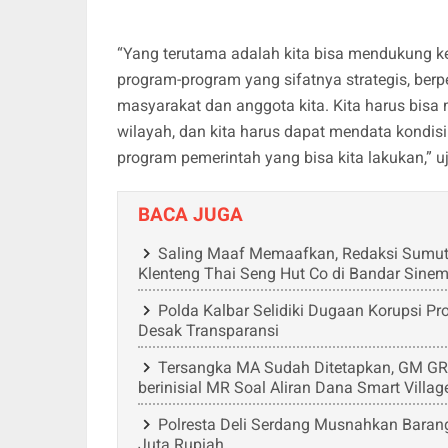
“Yang terutama adalah kita bisa mendukung ke
program-program yang sifatnya strategis, be
masyarakat dan anggota kita. Kita harus bis
wilayah, dan kita harus dapat mendata kondi
program pemerintah yang bisa kita lakukan,” u
BACA JUGA
Saling Maaf Memaafkan, Redaksi Sumut 
Klenteng Thai Seng Hut Co di Bandar Sine
Polda Kalbar Selidiki Dugaan Korupsi 
Desak Transparansi
Tersangka MA Sudah Ditetapkan, GM GRIB 
berinisial MR Soal Aliran Dana Smart Villag
Polresta Deli Serdang Musnahkan Barang 
Juta Rupiah