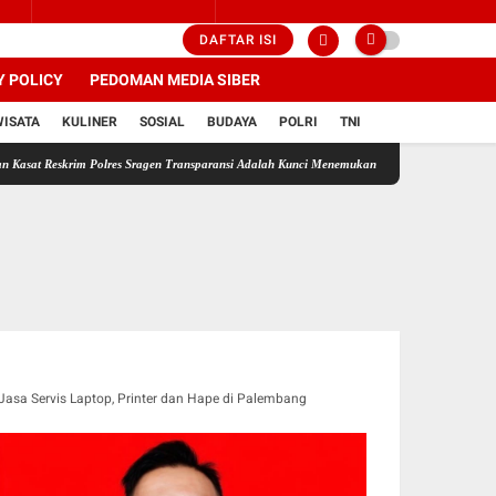
DAFTAR ISI
Y POLICY
PEDOMAN MEDIA SIBER
WISATA
KULINER
SOSIAL
BUDAYA
POLRI
TNI
im Polres Sragen Transparansi Adalah Kunci Menemukan Kebenaran
Wujud Nyata Polri Pre
Jasa Servis Laptop, Printer dan Hape di Palembang