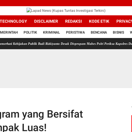
TECHNOLOGY
DISCLAIMER
REDAKSI
KODE ETIK
PRIVAC
MERINTAH
POLITIK
KRIMINAL
PERISTIWA
BENCANA
BISNIS
kan Publik Budi Rizkiyanto Desak Divpropam Mabes Polri Periksa Kapolres Dan Kasat Reskr
gram yang Bersifat
mpak Luas!