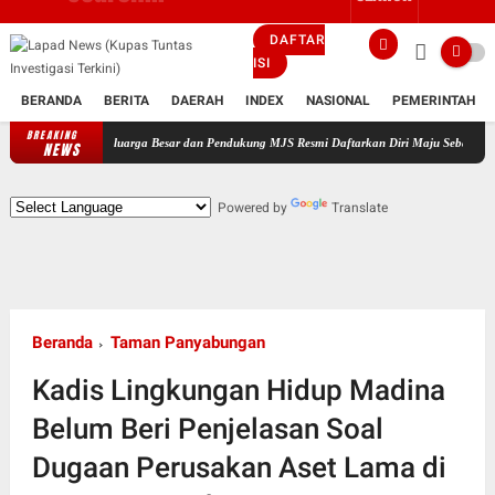
DAFTAR
ISI
BERANDA
BERITA
DAERAH
INDEX
NASIONAL
PEMERINTAH
BREAKING
pingi Keluarga Besar dan Pendukung MJS Resmi Daftarkan Diri Maju Sebagai Calon Kepala 
NEWS
Powered by
Translate
Beranda
Taman Panyabungan
Kadis Lingkungan Hidup Madina
Belum Beri Penjelasan Soal
Dugaan Perusakan Aset Lama di