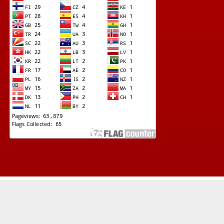
© Copyright 2022 -
Lapad News (Kupas Tuntas Investigasi Terkini)