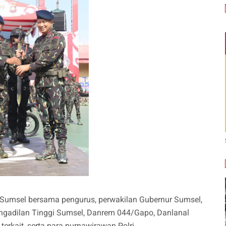
h Sumsel bersama pengurus, perwakilan Gubernur Sumsel,
engadilan Tinggi Sumsel, Danrem 044/Gapo, Danlanal
rkait, serta para purnawirawan Polri.