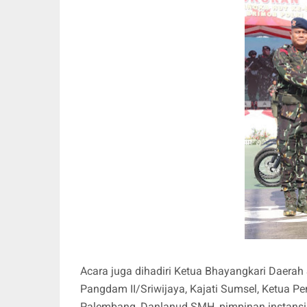
Acara juga dihadiri Ketua Bhayangkari Daera
Pangdam II/Sriwijaya, Kajati Sumsel, Ketua P
Palembang, Danlanud SMH, pimpinan instansi te