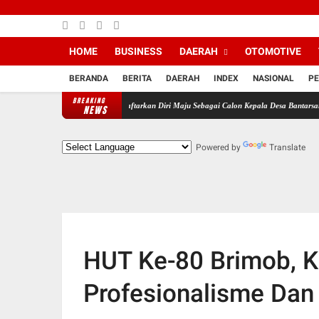
HOME
BUSINESS
DAERAH
OTOMOTIVE
BERANDA
BERITA
DAERAH
INDEX
NASIONAL
PE
BREAKING
Pendukung MJS Resmi Daftarkan Diri Maju Sebagai Calon Kepala Desa Bantarsari Priode Tah
NEWS
Powered by
Translate
HUT Ke-80 Brimob, 
Profesionalisme Dan 