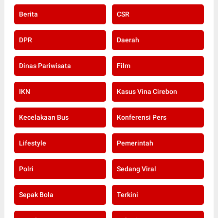
Berita
CSR
DPR
Daerah
Dinas Pariwisata
Film
IKN
Kasus Vina Cirebon
Kecelakaan Bus
Konferensi Pers
Lifestyle
Pemerintah
Polri
Sedang Viral
Sepak Bola
Terkini