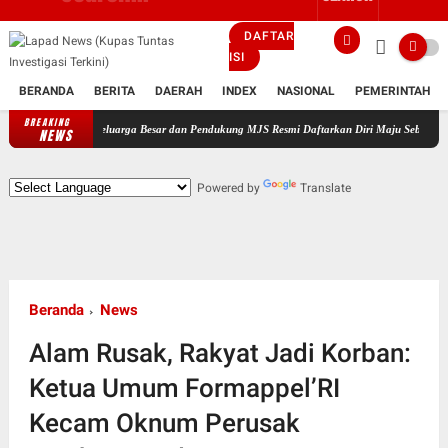
DAFTAR
ISI
BERANDA
BERITA
DAERAH
INDEX
NASIONAL
PEMERINTAH
BREAKING
ingi Keluarga Besar dan Pendukung MJS Resmi Daftarkan Diri Maju Sebagai Calon Kepala De
NEWS
Powered by
Translate
Beranda
News
Alam Rusak, Rakyat Jadi Korban:
Ketua Umum Formappel’RI
Kecam Oknum Perusak