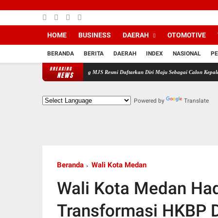
HOME
BUSINESS
DAERAH
OTOMOTIVE
BERANDA
BERITA
DAERAH
INDEX
NASIONAL
PE
BREAKING
a Besar dan Pendukung MJS Resmi Daftarkan Diri Maju Sebagai Calon Kepala Desa Bantarsa
NEWS
Powered by
Translate
Beranda
Wali Kota Medan
Wali Kota Medan Had
Transformasi HKBP D