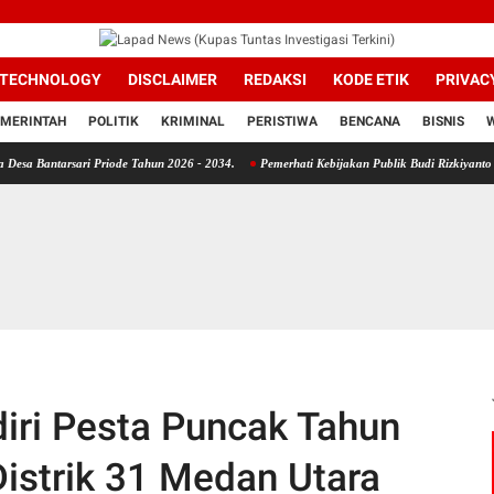
TECHNOLOGY
DISCLAIMER
REDAKSI
KODE ETIK
PRIVAC
MERINTAH
POLITIK
KRIMINAL
PERISTIWA
BENCANA
BISNIS
ri Priode Tahun 2026 - 2034.
Pemerhati Kebijakan Publik Budi Rizkiyanto Desak Divpro
iri Pesta Puncak Tahun
istrik 31 Medan Utara