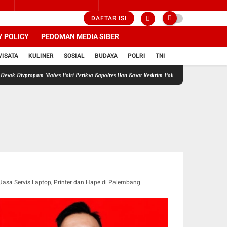
DAFTAR ISI
Y POLICY
PEDOMAN MEDIA SIBER
WISATA
KULINER
SOSIAL
BUDAYA
POLRI
TNI
pam Mabes Polri Periksa Kapolres Dan Kasat Reskrim Polres Sragen Transparansi Adalah Ku
Jasa Servis Laptop, Printer dan Hape di Palembang