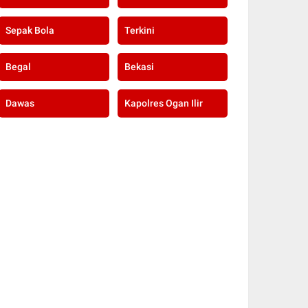
Sepak Bola
Terkini
Begal
Bekasi
Dawas
Kapolres Ogan Ilir