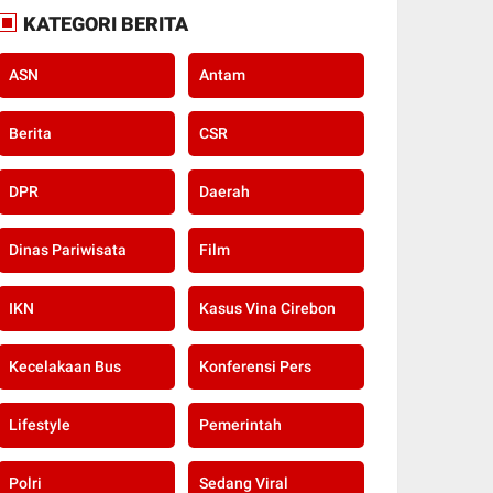
KATEGORI BERITA
ASN
Antam
Berita
CSR
DPR
Daerah
Dinas Pariwisata
Film
IKN
Kasus Vina Cirebon
Kecelakaan Bus
Konferensi Pers
Lifestyle
Pemerintah
Polri
Sedang Viral