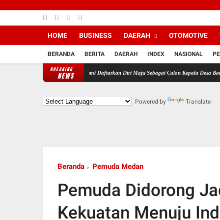
HOME
BUSINESS
DAERAH
OTOMOTIVE
BERANDA
BERITA
DAERAH
INDEX
NASIONAL
PE
BREAKING
 dan Pendukung MJS Resmi Daftarkan Diri Maju Sebagai Calon Kepala Desa Bantarsari Prio
NEWS
Powered by
Translate
Beranda
Pemuda Medan
Pemuda Didorong Ja
Kekuatan Menuju In