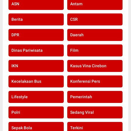
ASN
Antam
Berita
CSR
DPR
Daerah
Dinas Pariwisata
Film
IKN
Kasus Vina Cirebon
Kecelakaan Bus
Konferensi Pers
Lifestyle
Pemerintah
Polri
Sedang Viral
Sepak Bola
Terkini