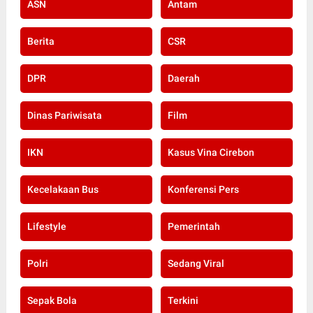
ASN
Antam
Berita
CSR
DPR
Daerah
Dinas Pariwisata
Film
IKN
Kasus Vina Cirebon
Kecelakaan Bus
Konferensi Pers
Lifestyle
Pemerintah
Polri
Sedang Viral
Sepak Bola
Terkini