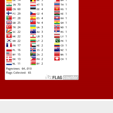
© Copyright 2022 -
Lapad News (Kupas Tuntas Investigasi Terkini)