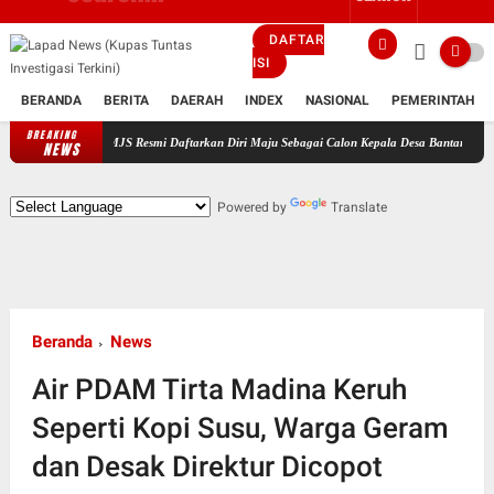
DAFTAR
ISI
BERANDA
BERITA
DAERAH
INDEX
NASIONAL
PEMERINTAH
BREAKING
dukung MJS Resmi Daftarkan Diri Maju Sebagai Calon Kepala Desa Bantarsari Priode Tahun 
NEWS
Powered by
Translate
Beranda
News
Air PDAM Tirta Madina Keruh
Seperti Kopi Susu, Warga Geram
dan Desak Direktur Dicopot