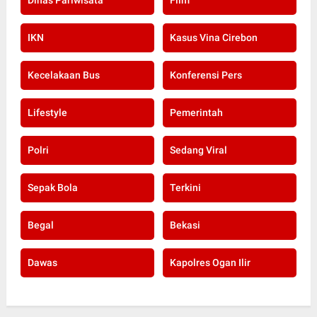
IKN
Kasus Vina Cirebon
Kecelakaan Bus
Konferensi Pers
Lifestyle
Pemerintah
Polri
Sedang Viral
Sepak Bola
Terkini
Begal
Bekasi
Dawas
Kapolres Ogan Ilir