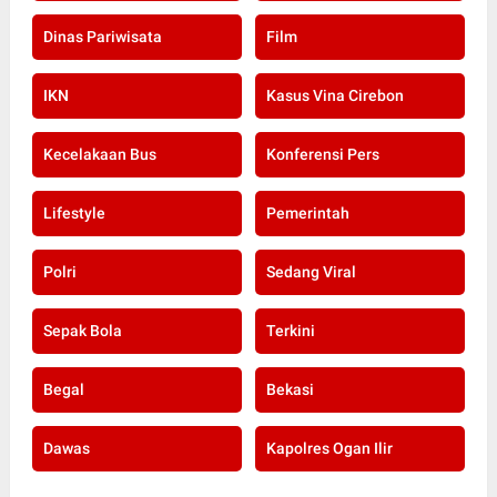
Dinas Pariwisata
Film
IKN
Kasus Vina Cirebon
Kecelakaan Bus
Konferensi Pers
Lifestyle
Pemerintah
Polri
Sedang Viral
Sepak Bola
Terkini
Begal
Bekasi
Dawas
Kapolres Ogan Ilir