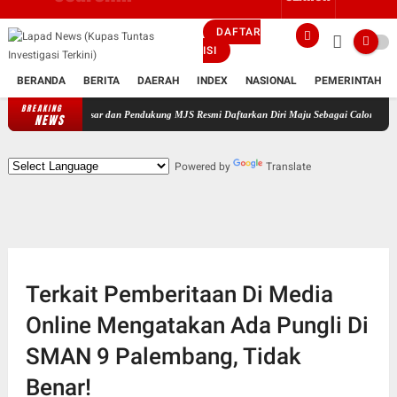
DAFTAR
ISI
BERANDA
BERITA
DAERAH
INDEX
NASIONAL
PEMERINTAH
BREAKING
luarga Besar dan Pendukung MJS Resmi Daftarkan Diri Maju Sebagai Calon Kepala Desa Bant
NEWS
Powered by
Translate
Terkait Pemberitaan Di Media
Online Mengatakan Ada Pungli Di
SMAN 9 Palembang, Tidak
Benar!