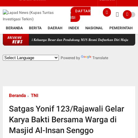
DAFTAR
ISI
BERANDA
BERITA
DAERAH
INDEX
NASIONAL
PEMERINTAH
BREAKING
dampingi Keluarga Besar dan Pendukung MJS Resmi Daftarkan Diri Maju Sebagai Calon Kepal
NEWS
Powered by
Translate
Beranda
TNI
Satgas Yonif 123/Rajawali Gelar
Karya Bakti Bersama Warga di
Masjid Al-Insan Senggo