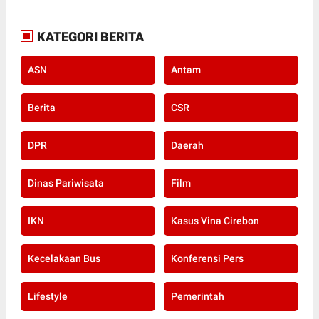
KATEGORI BERITA
ASN
Antam
Berita
CSR
DPR
Daerah
Dinas Pariwisata
Film
IKN
Kasus Vina Cirebon
Kecelakaan Bus
Konferensi Pers
Lifestyle
Pemerintah