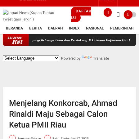
DAFTAR
ISI
BERANDA
BERITA
DAERAH
INDEX
NASIONAL
PEMERINTAH
BREAKING
Didampingi Keluarga Besar dan Pendukung MJS Resmi Daftarkan Diri Maju Sebagai Cal
NEWS
Powered by
Translate
Menjelang Konkorcab, Ahmad
Rinaldi Maju Sebagai Calon
Ketua PMII Riau
Sumatera Selatan
Rabu, September 17, 2025