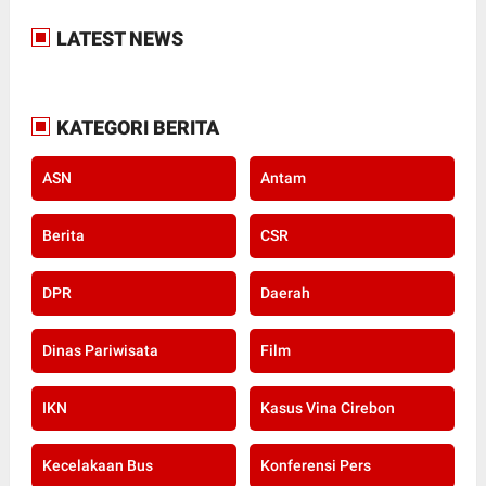
LATEST NEWS
KATEGORI BERITA
ASN
Antam
Berita
CSR
DPR
Daerah
Dinas Pariwisata
Film
IKN
Kasus Vina Cirebon
Kecelakaan Bus
Konferensi Pers