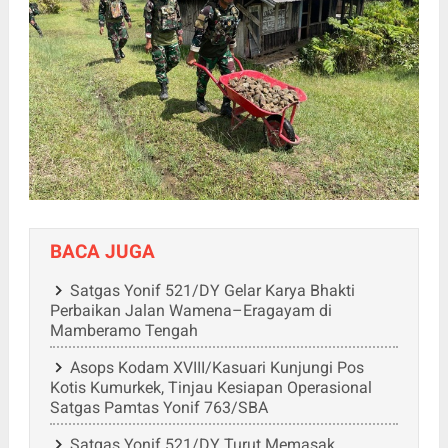
BACA JUGA
Satgas Yonif 521/DY Gelar Karya Bhakti
Perbaikan Jalan Wamena–Eragayam di
Mamberamo Tengah
Asops Kodam XVIII/Kasuari Kunjungi Pos
Kotis Kumurkek, Tinjau Kesiapan Operasional
Satgas Pamtas Yonif 763/SBA
Satgas Yonif 521/DY Turut Memasak