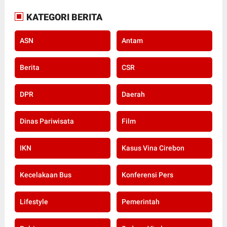
KATEGORI BERITA
ASN
Antam
Berita
CSR
DPR
Daerah
Dinas Pariwisata
Film
IKN
Kasus Vina Cirebon
Kecelakaan Bus
Konferensi Pers
Lifestyle
Pemerintah