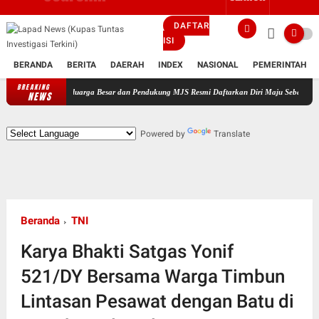
DAFTAR
ISI
BERANDA
BERITA
DAERAH
INDEX
NASIONAL
PEMERINTAH
BREAKING
ingi Keluarga Besar dan Pendukung MJS Resmi Daftarkan Diri Maju Sebagai Calon Kepala De
NEWS
Powered by
Translate
Beranda
TNI
Karya Bhakti Satgas Yonif
521/DY Bersama Warga Timbun
Lintasan Pesawat dengan Batu di