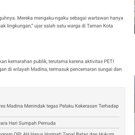
gguhnya. Mereka mengaku-ngaku sebagai wartawan hanya
ak lingkungan,” ujar salah satu warga di Taman Kota
an kemarahan publik, terutama karena aktivitas PETI
gan di wilayah Madina, termasuk pencemaran sungai dan
res Madina Menindak tegas Pelaku Kekerasan Terhadap
acara Hari Sumpah Pemuda
rogram OPLAH Harus Hormati Tapal Batas dan Hukum