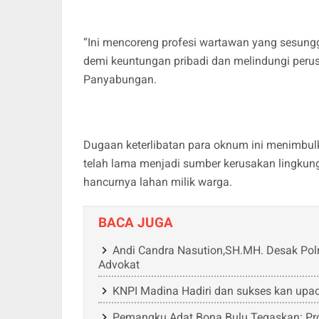
“Ini mencoreng profesi wartawan yang sesun
demi keuntungan pribadi dan melindungi perus
Panyabungan.
Dugaan keterlibatan para oknum ini menimbulk
telah lama menjadi sumber kerusakan lingkun
hancurnya lahan milik warga.
BACA JUGA
Andi Candra Nasution,SH.MH. Desak Pol
Advokat
KNPI Madina Hadiri dan sukses kan up
Pemangku Adat Bona Bulu Tegaskan: P