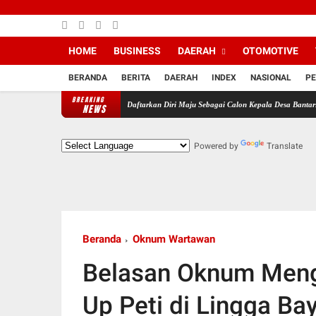
HOME
BUSINESS
DAERAH
OTOMOTIVE
BERANDA
BERITA
DAERAH
INDEX
NASIONAL
PE
BREAKING
 Pendukung MJS Resmi Daftarkan Diri Maju Sebagai Calon Kepala Desa Bantarsari Priode T
NEWS
Powered by
Translate
Beranda
Oknum Wartawan
Belasan Oknum Meng
Up Peti di Lingga Ba