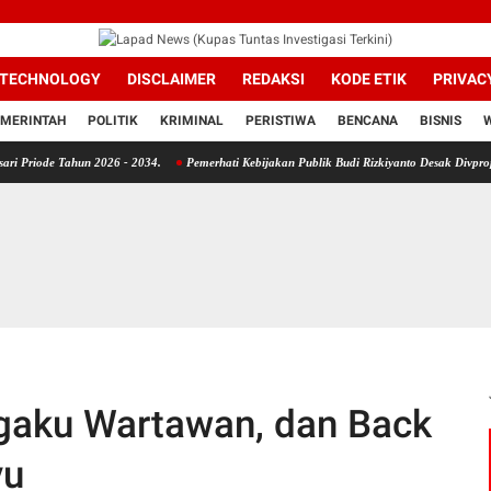
TECHNOLOGY
DISCLAIMER
REDAKSI
KODE ETIK
PRIVAC
MERINTAH
POLITIK
KRIMINAL
PERISTIWA
BENCANA
BISNIS
ahun 2026 - 2034.
Pemerhati Kebijakan Publik Budi Rizkiyanto Desak Divpropam Mabes P
aku Wartawan, dan Back
yu