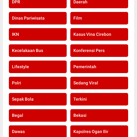
DPR
Daerah
Dinas Pariwisata
Film
IKN
Kasus Vina Cirebon
Kecelakaan Bus
Konferensi Pers
Lifestyle
Pemerintah
Polri
Sedang Viral
Sepak Bola
Terkini
Begal
Bekasi
Dawas
Kapolres Ogan Ilir