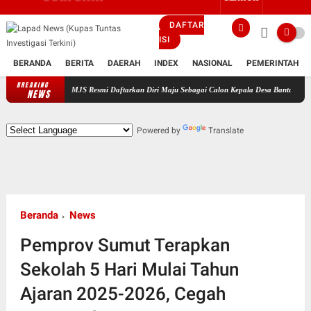
DAFTAR
ISI
BERANDA
BERITA
DAERAH
INDEX
NASIONAL
PEMERINTAH
BREAKING
endukung MJS Resmi Daftarkan Diri Maju Sebagai Calon Kepala Desa Bantarsari Priode Tah
NEWS
Powered by
Translate
Beranda
News
Pemprov Sumut Terapkan
Sekolah 5 Hari Mulai Tahun
Ajaran 2025-2026, Cegah