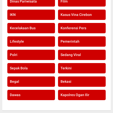
Dinas Pariwisata
Film
IKN
Kasus Vina Cirebon
Kecelakaan Bus
Konferensi Pers
Lifestyle
Pemerintah
Polri
Sedang Viral
Sepak Bola
Terkini
Begal
Bekasi
Dawas
Kapolres Ogan Ilir