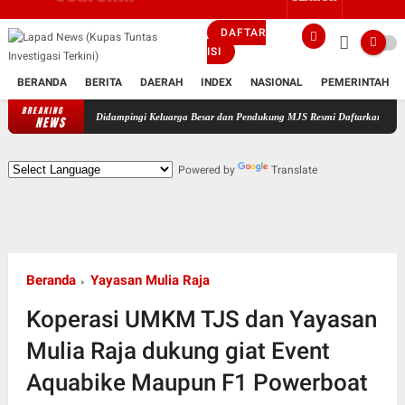
DAFTAR
ISI
BERANDA
BERITA
DAERAH
INDEX
NASIONAL
PEMERINTAH
BREAKING
Didampingi Keluarga Besar dan Pendukung MJS Resmi Daftarkan Diri Maju Sebagai 
NEWS
Powered by
Translate
Beranda
Yayasan Mulia Raja
Koperasi UMKM TJS dan Yayasan
Mulia Raja dukung giat Event
Aquabike Maupun F1 Powerboat