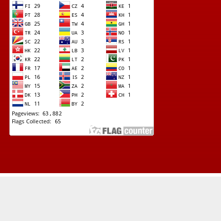
© Copyright 2022 -
Lapad News (Kupas Tuntas Investigasi Terkini)