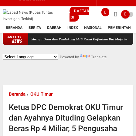
DAFTAR
ISI
BERANDA
BERITA
DAERAH
INDEX
NASIONAL
PEMERINTAH
BREAKING
ampingi Keluarga Besar dan Pendukung MJS Resmi Daftarkan Diri Maju Sebagai Calon Kepala
NEWS
Powered by
Translate
Beranda
OKU Timur
Ketua DPC Demokrat OKU Timur
dan Ayahnya Dituding Gelapkan
Beras Rp 4 Miliar, 5 Pengusaha