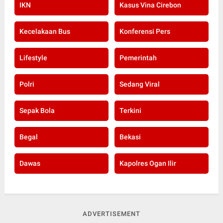
IKN
Kasus Vina Cirebon
Kecelakaan Bus
Konferensi Pers
Lifestyle
Pemerintah
Polri
Sedang Viral
Sepak Bola
Terkini
Begal
Bekasi
Dawas
Kapolres Ogan Ilir
ADVERTISEMENT