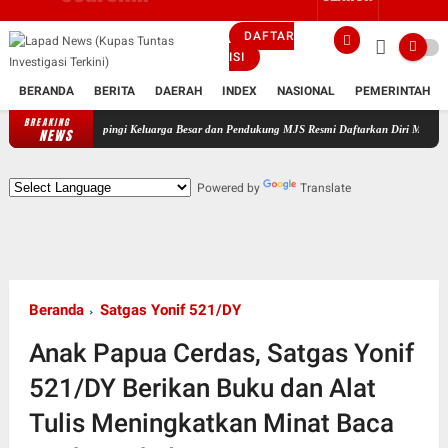
DAFTAR
ISI
BERANDA
BERITA
DAERAH
INDEX
NASIONAL
PEMERINTAH
BREAKING
Didampingi Keluarga Besar dan Pendukung MJS Resmi Daftarkan Diri Maju Sebagai Calon K
NEWS
Powered by
Translate
Beranda
Satgas Yonif 521/DY
Anak Papua Cerdas, Satgas Yonif
521/DY Berikan Buku dan Alat
Tulis Meningkatkan Minat Baca