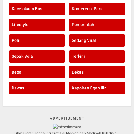
Kecelakaan Bus
Konferensi Pers
Lifestyle
Pemerintah
Polri
Sedang Viral
Sepak Bola
Terkini
Begal
Bekasi
Dawas
Kapolres Ogan Ilir
ADVERTISEMENT
Lihat Siaran Langsung Gratis di Mekkah dan Madinah Klik disini !