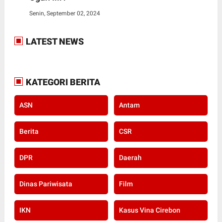
Senin, September 02, 2024
LATEST NEWS
KATEGORI BERITA
ASN
Antam
Berita
CSR
DPR
Daerah
Dinas Pariwisata
Film
IKN
Kasus Vina Cirebon