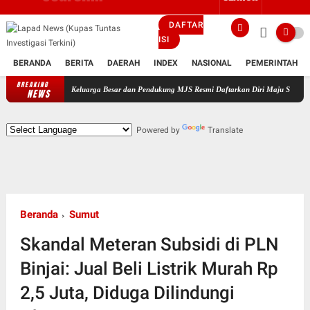
DAFTAR
ISI
BERANDA
BERITA
DAERAH
INDEX
NASIONAL
PEMERINTAH
BREAKING
mpingi Keluarga Besar dan Pendukung MJS Resmi Daftarkan Diri Maju Sebagai Calon Kepala
NEWS
Powered by
Translate
Beranda
Sumut
Skandal Meteran Subsidi di PLN
Binjai: Jual Beli Listrik Murah Rp
2,5 Juta, Diduga Dilindungi