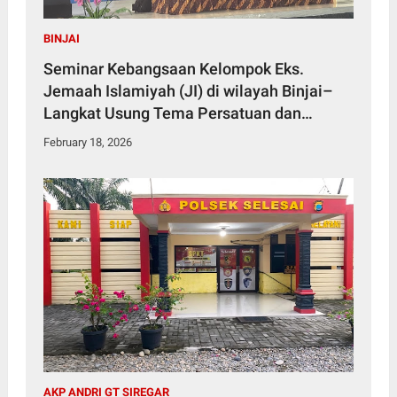
BINJAI
Seminar Kebangsaan Kelompok Eks.
Jemaah Islamiyah (JI) di wilayah Binjai–
Langkat Usung Tema Persatuan dan
Penolakan Ekstremisme
February 18, 2026
AKP ANDRI GT SIREGAR