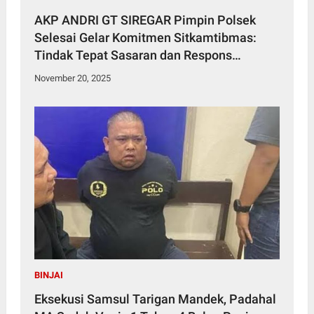
AKP ANDRI GT SIREGAR Pimpin Polsek
Selesai Gelar Komitmen Sitkamtibmas:
Tindak Tepat Sasaran dan Respons
Humanis Bagi Warga
November 20, 2025
BINJAI
Eksekusi Samsul Tarigan Mandek, Padahal