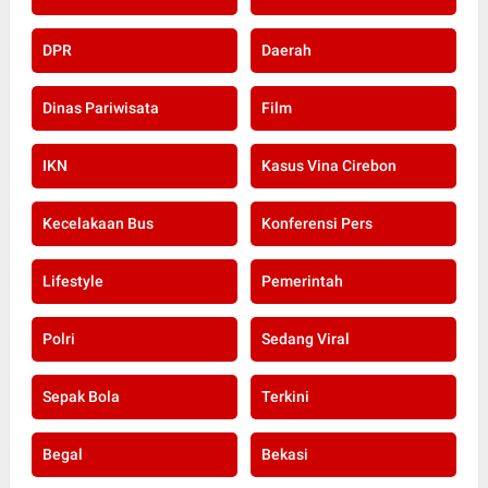
DPR
Daerah
Dinas Pariwisata
Film
IKN
Kasus Vina Cirebon
Kecelakaan Bus
Konferensi Pers
Lifestyle
Pemerintah
Polri
Sedang Viral
Sepak Bola
Terkini
Begal
Bekasi