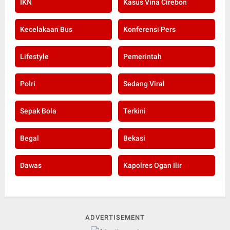
IKN
Kasus Vina Cirebon
Kecelakaan Bus
Konferensi Pers
Lifestyle
Pemerintah
Polri
Sedang Viral
Sepak Bola
Terkini
Begal
Bekasi
Dawas
Kapolres Ogan Ilir
ADVERTISEMENT