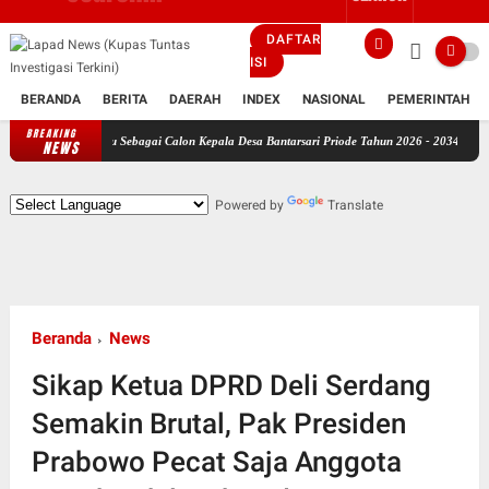
DAFTAR
ISI
BERANDA
BERITA
DAERAH
INDEX
NASIONAL
PEMERINTAH
BREAKING
Maju Sebagai Calon Kepala Desa Bantarsari Priode Tahun 2026 - 2034.
Pemerhati Kebij
NEWS
Powered by
Translate
Beranda
News
Sikap Ketua DPRD Deli Serdang
Semakin Brutal, Pak Presiden
Prabowo Pecat Saja Anggota