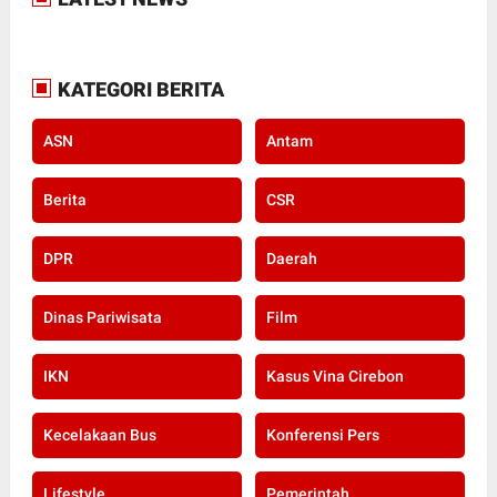
KATEGORI BERITA
ASN
Antam
Berita
CSR
DPR
Daerah
Dinas Pariwisata
Film
IKN
Kasus Vina Cirebon
Kecelakaan Bus
Konferensi Pers
Lifestyle
Pemerintah