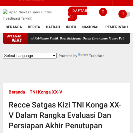
DAFTAR
ISI
BERANDA
BERITA
DAERAH
INDEX
NASIONAL
PEMERINTAH
BREAKING
emerhati Kebijakan Publik Budi Rizkiyanto Desak Divpropam Mabes Polri Periksa Kapolres D
NEWS
Powered by
Translate
Beranda
TNI Konga XX-V
Recce Satgas Kizi TNI Konga XX-
V Dalam Rangka Evaluasi Dan
Persiapan Akhir Penutupan