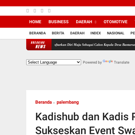
HOME
BUSINESS
DAERAH
OTOMOTIVE
BERANDA
BERITA
DAERAH
INDEX
NASIONAL
PE
BREAKING
endukung MJS Resmi Daftarkan Diri Maju Sebagai Calon Kepala Desa Bantarsari Priode Tah
NEWS
Powered by
Translate
Beranda
palembang
Kadishub dan Kadis 
Sukseskan Event Sw