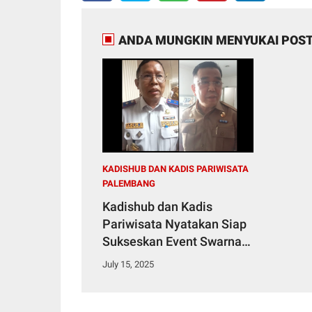
ANDA MUNGKIN MENYUKAI POST
KADISHUB DAN KADIS PARIWISATA
PALEMBANG
Kadishub dan Kadis
Pariwisata Nyatakan Siap
Sukseskan Event Swarna
Songket Nusantara
July 15, 2025