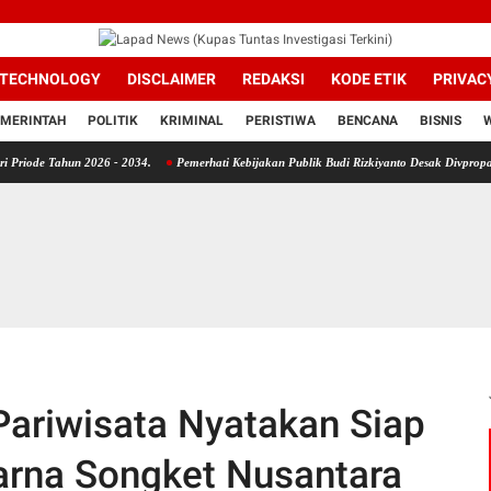
TECHNOLOGY
DISCLAIMER
REDAKSI
KODE ETIK
PRIVAC
MERINTAH
POLITIK
KRIMINAL
PERISTIWA
BENCANA
BISNIS
un 2026 - 2034.
Pemerhati Kebijakan Publik Budi Rizkiyanto Desak Divpropam Mabes Pol
Pariwisata Nyatakan Siap
arna Songket Nusantara