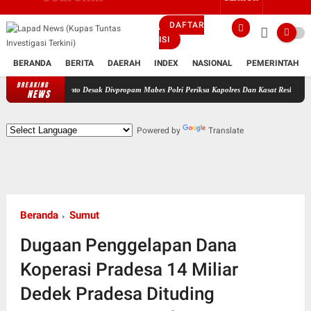
DAFTAR
ISI
BERANDA
BERITA
DAERAH
INDEX
NASIONAL
PEMERINTAH
BREAKING
 Rizkiyanto Desak Divpropam Mabes Polri Periksa Kapolres Dan Kasat Reskrim Polres Srage
NEWS
Powered by
Translate
Beranda
Sumut
Dugaan Penggelapan Dana
Koperasi Pradesa 14 Miliar
Dedek Pradesa Dituding