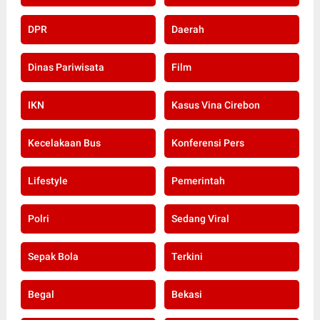
DPR
Daerah
Dinas Pariwisata
Film
IKN
Kasus Vina Cirebon
Kecelakaan Bus
Konferensi Pers
Lifestyle
Pemerintah
Polri
Sedang Viral
Sepak Bola
Terkini
Begal
Bekasi