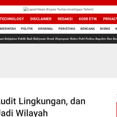
TECHNOLOGY
DISCLAIMER
REDAKSI
KODE ETIK
PRIVAC
MERINTAH
POLITIK
KRIMINAL
PERISTIWA
BENCANA
BISNIS
Publik Budi Rizkiyanto Desak Divpropam Mabes Polri Periksa Kapolres Dan Kasat Reskrim P
Audit Lingkungan, dan
Jadi Wilayah