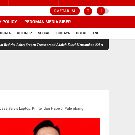
DAFTAR ISI
Y POLICY
PEDOMAN MEDIA SIBER
WISATA
KULINER
SOSIAL
BUDAYA
POLRI
TNI
olres Sragen Transparansi Adalah Kunci Menemukan Kebenaran
Wujud Nyata Polri Presis
Jasa Servis Laptop, Printer dan Hape di Palembang