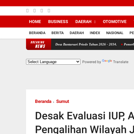
HOME
BUSINESS
DAERAH
OTOMOTIVE
BERANDA
BERITA
DAERAH
INDEX
NASIONAL
PE
BREAKING
 Sebagai Calon Kepala Desa Bantarsari Priode Tahun 2026 - 2034.
Pemerhati Kebijakan 
NEWS
Powered by
Translate
Beranda
Sumut
Desak Evaluasi IUP, 
Pengalihan Wilayah 