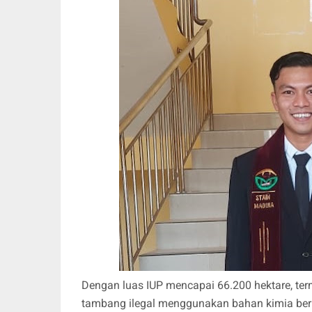
Dengan luas IUP mencapai 66.200 hektare, ter
tambang ilegal menggunakan bahan kimia berba