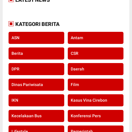
KATEGORI BERITA
ASN
Antam
Berita
CSR
DPR
Daerah
Dinas Pariwisata
Film
IKN
Kasus Vina Cirebon
Kecelakaan Bus
Konferensi Pers
Lifestyle
Pemerintah