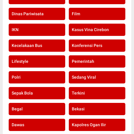
Dinas Pariwisata
Film
IKN
Kasus Vina Cirebon
Kecelakaan Bus
Konferensi Pers
Lifestyle
Pemerintah
Polri
Sedang Viral
Sepak Bola
Terkini
Begal
Bekasi
Dawas
Kapolres Ogan Ilir