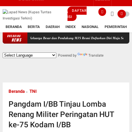
DAFTAR
ISI
BERANDA
BERITA
DAERAH
INDEX
NASIONAL
PEMERINTAH
BREAKING
mpingi Keluarga Besar dan Pendukung MJS Resmi Daftarkan Diri Maju Sebagai Calon Kepala
NEWS
Powered by
Translate
Beranda
TNI
Pangdam I/BB Tinjau Lomba
Renang Militer Peringatan HUT
ke-75 Kodam I/BB