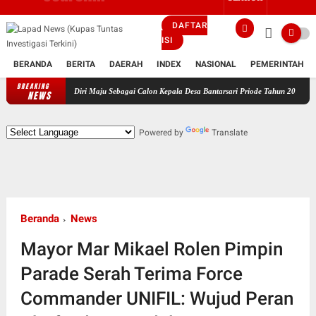
DAFTAR
ISI
BERANDA
BERITA
DAERAH
INDEX
NASIONAL
PEMERINTAH
BREAKING
arkan Diri Maju Sebagai Calon Kepala Desa Bantarsari Priode Tahun 2026 - 2034.
Peme
NEWS
Powered by
Translate
Beranda
News
Mayor Mar Mikael Rolen Pimpin
Parade Serah Terima Force
Commander UNIFIL: Wujud Peran