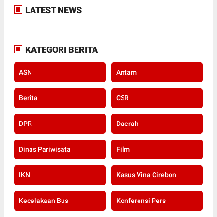
LATEST NEWS
KATEGORI BERITA
ASN
Antam
Berita
CSR
DPR
Daerah
Dinas Pariwisata
Film
IKN
Kasus Vina Cirebon
Kecelakaan Bus
Konferensi Pers