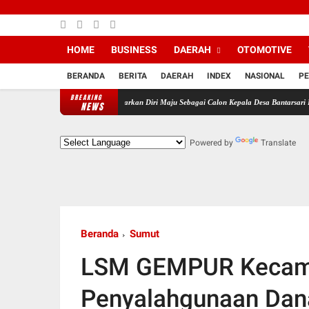
HOME
BUSINESS
DAERAH
OTOMOTIVE
BERANDA
BERITA
DAERAH
INDEX
NASIONAL
PE
BREAKING
ndukung MJS Resmi Daftarkan Diri Maju Sebagai Calon Kepala Desa Bantarsari Priode Tahun
NEWS
Powered by
Translate
Beranda
Sumut
LSM GEMPUR Kecam
Penyalahgunaan Dan