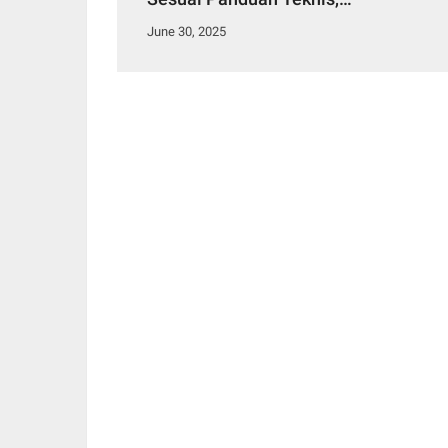
Abaikan Petunjuk Menteri
June 30, 2025
Koperasi