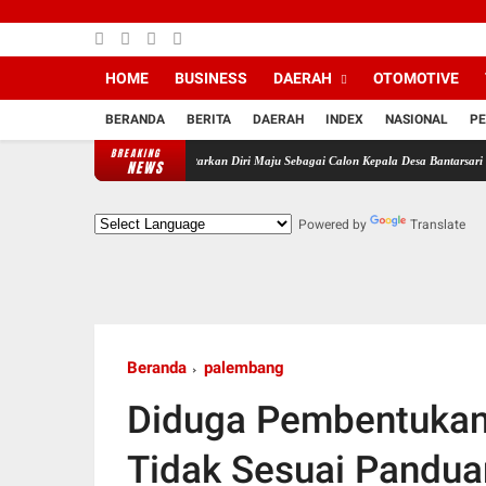
HOME
BUSINESS
DAERAH
OTOMOTIVE
BERANDA
BERITA
DAERAH
INDEX
NASIONAL
PE
BREAKING
ndukung MJS Resmi Daftarkan Diri Maju Sebagai Calon Kepala Desa Bantarsari Priode Tahun
NEWS
Powered by
Translate
Beranda
palembang
Diduga Pembentuka
Tidak Sesuai Pandua