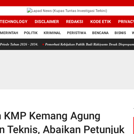
TECHNOLOGY
DISCLAIMER
REDAKSI
KODE ETIK
PRIVAC
MERINTAH
POLITIK
KRIMINAL
PERISTIWA
BENCANA
BISNIS
 2026 - 2034.
Pemerhati Kebijakan Publik Budi Rizkiyanto Desak Divpropam Mabes Polr
n KMP Kemang Agung
n Teknis, Abaikan Petunjuk