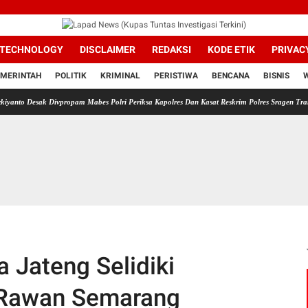
TECHNOLOGY
DISCLAIMER
REDAKSI
KODE ETIK
PRIVAC
MERINTAH
POLITIK
KRIMINAL
PERISTIWA
BENCANA
BISNIS
k Divpropam Mabes Polri Periksa Kapolres Dan Kasat Reskrim Polres Sragen Transparansi A
 Jateng Selidiki
k Rawan Semarang