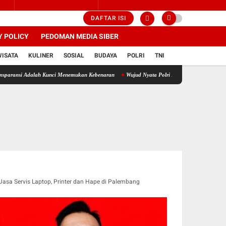
DAFTAR ISI
Y POLICY
PEDOMAN MEDIA SIBER
WISATA
KULINER
SOSIAL
BUDAYA
POLRI
TNI
dalah Kunci Menemukan Kebenaran
Wujud Nyata Polri Presisi! Ketum GBR Sriwijaya Ferry
Jasa Servis Laptop, Printer dan Hape di Palembang