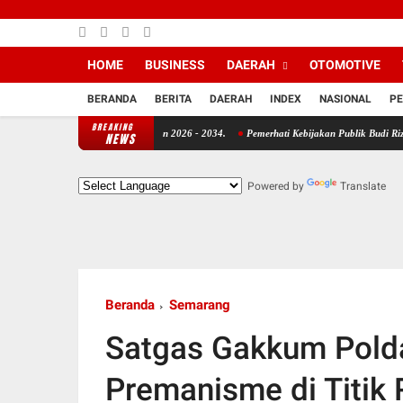
HOME
BUSINESS
DAERAH
OTOMOTIVE
BERANDA
BERITA
DAERAH
INDEX
NASIONAL
PE
BREAKING
antarsari Priode Tahun 2026 - 2034.
Pemerhati Kebijakan Publik Budi Rizkiyanto Desa
NEWS
Powered by
Translate
Beranda
Semarang
Satgas Gakkum Polda
Premanisme di Titi