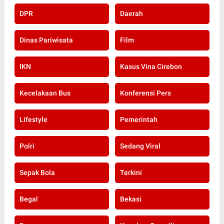
DPR
Daerah
Dinas Pariwisata
Film
IKN
Kasus Vina Cirebon
Kecelakaan Bus
Konferensi Pers
Lifestyle
Pemerintah
Polri
Sedang Viral
Sepak Bola
Terkini
Begal
Bekasi