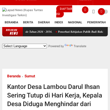
DAFTAR
ISI
BERANDA
BERITA
DAERAH
INDEX
NASIONAL
PEMERINTAH
BREAKING
ri Priode Tahun 2026 - 2034.
Pemerhati Kebijakan Publik Budi Rizkiyanto Desak Divpr
NEWS
Powered by
Translate
Beranda
Sumut
Kantor Desa Lambou Darul Ihsan
Sering Tutup di Hari Kerja, Kepala
Desa Diduga Menghindar dari