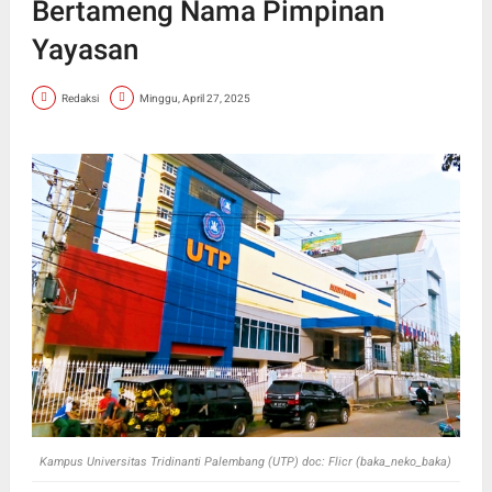
Bertameng Nama Pimpinan
Yayasan
Redaksi
Minggu, April 27, 2025
Kampus Universitas Tridinanti Palembang (UTP) doc: Flicr (baka_neko_baka)