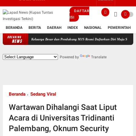
DAFTAR
ISI
BERANDA
BERITA
DAERAH
INDEX
NASIONAL
PEMERINTAH
BREAKING
ngi Keluarga Besar dan Pendukung MJS Resmi Daftarkan Diri Maju Sebagai Calon Kepala De
NEWS
Powered by
Translate
Beranda
Sedang Viral
Wartawan Dihalangi Saat Liput
Acara di Universitas Tridinanti
Palembang, Oknum Security