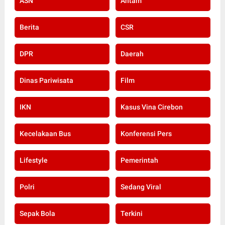
ASN
Antam
Berita
CSR
DPR
Daerah
Dinas Pariwisata
Film
IKN
Kasus Vina Cirebon
Kecelakaan Bus
Konferensi Pers
Lifestyle
Pemerintah
Polri
Sedang Viral
Sepak Bola
Terkini