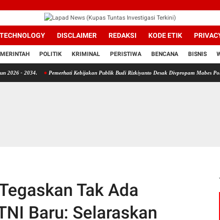
TECHNOLOGY
DISCLAIMER
REDAKSI
KODE ETIK
PRIVAC
MERINTAH
POLITIK
KRIMINAL
PERISTIWA
BENCANA
BISNIS
.
Pemerhati Kebijakan Publik Budi Rizkiyanto Desak Divpropam Mabes Polri Periksa Kap
 Tegaskan Tak Ada
TNI Baru: Selaraskan