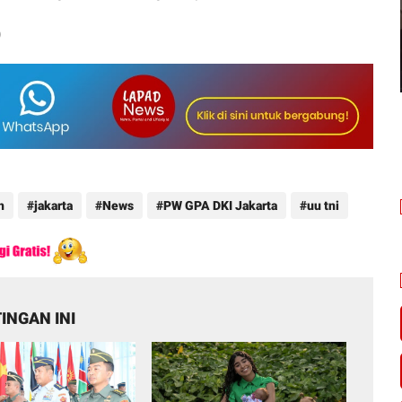
)
h
jakarta
News
PW GPA DKI Jakarta
uu tni
INGAN INI