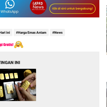
ari ini
Harga Emas Antam
News
INGAN INI