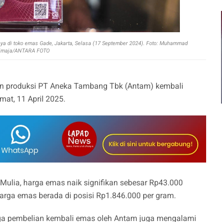
a di toko emas Gade, Jakarta, Selasa (17 September 2024). Foto: Muhammad
imaja/ANTARA FOTO
gan produksi PT Aneka Tambang Tbk (Antam) kembali
at, 11 April 2025.
 Mulia, harga emas naik signifikan sebesar Rp43.000
arga emas berada di posisi Rp1.846.000 per gram.
rga pembelian kembali emas oleh Antam juga mengalami