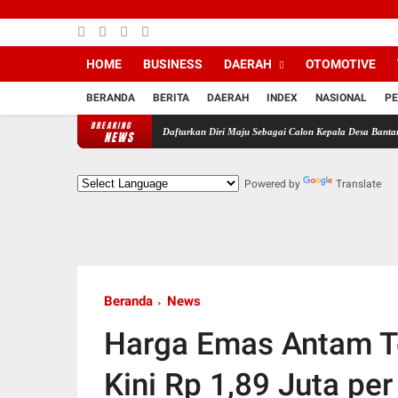
HOME
BUSINESS
DAERAH
OTOMOTIVE
BERANDA
BERITA
DAERAH
INDEX
NASIONAL
PE
BREAKING
n Pendukung MJS Resmi Daftarkan Diri Maju Sebagai Calon Kepala Desa Bantarsari Priode T
NEWS
Powered by
Translate
Beranda
News
Harga Emas Antam Te
Kini Rp 1,89 Juta pe