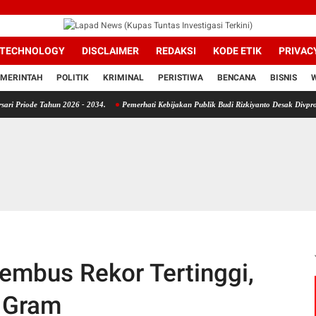
TECHNOLOGY
DISCLAIMER
REDAKSI
KODE ETIK
PRIVAC
MERINTAH
POLITIK
KRIMINAL
PERISTIWA
BENCANA
BISNIS
ahun 2026 - 2034.
Pemerhati Kebijakan Publik Budi Rizkiyanto Desak Divpropam Mabes P
mbus Rekor Tertinggi,
r Gram