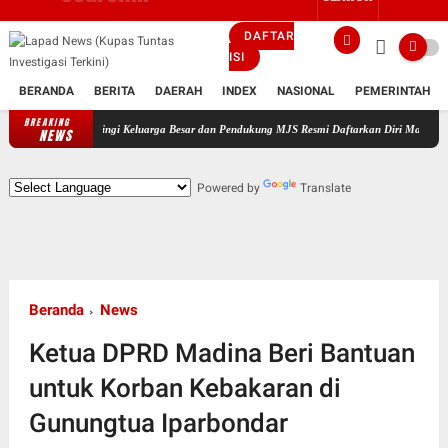
DAFTAR
ISI
BERANDA
BERITA
DAERAH
INDEX
NASIONAL
PEMERINTAH
BREAKING
Didampingi Keluarga Besar dan Pendukung MJS Resmi Daftarkan Diri Maju Sebagai Calon Ke
NEWS
Powered by
Translate
Beranda
News
Ketua DPRD Madina Beri Bantuan
untuk Korban Kebakaran di
Gunungtua Iparbondar