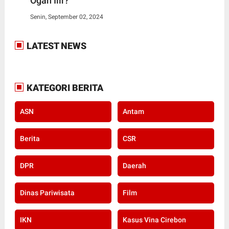
Ogan Ilir?
Senin, September 02, 2024
LATEST NEWS
KATEGORI BERITA
ASN
Antam
Berita
CSR
DPR
Daerah
Dinas Pariwisata
Film
IKN
Kasus Vina Cirebon