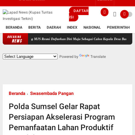
DAFTAR
ISI
BERANDA
BERITA
DAERAH
INDEX
NASIONAL
PEMERINTAH
BREAKING
kung MJS Resmi Daftarkan Diri Maju Sebagai Calon Kepala Desa Bantarsari Priode Tahun 20
NEWS
Powered by
Translate
Beranda
Swasembada Pangan
Polda Sumsel Gelar Rapat
Persiapan Akselerasi Program
Pemanfaatan Lahan Produktif