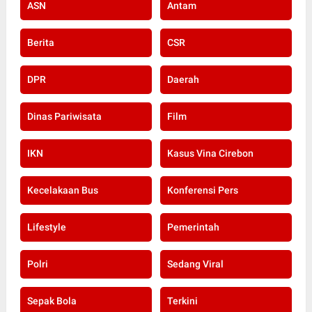
ASN
Antam
Berita
CSR
DPR
Daerah
Dinas Pariwisata
Film
IKN
Kasus Vina Cirebon
Kecelakaan Bus
Konferensi Pers
Lifestyle
Pemerintah
Polri
Sedang Viral
Sepak Bola
Terkini